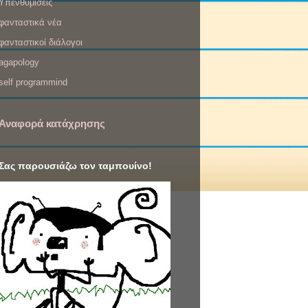
Υπενθυμίσεις
φανταστικά νέα
φανταστικοί διάλογοι
agapology
self programmind
Αναφορά κατάχρησης
Σας παρουσιάζω τον ταμπουίνο!