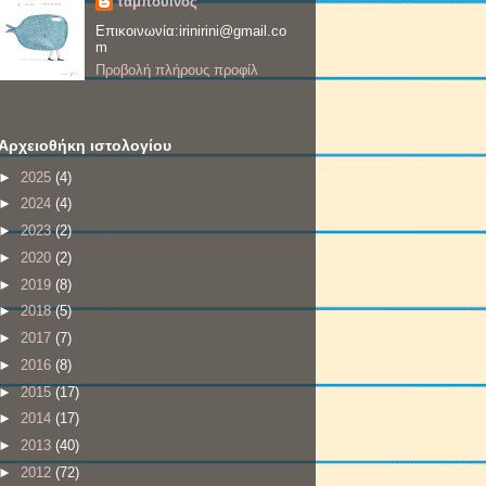
ταμπουίνος
Επικοινωνία:irinirini@gmail.co
m
Προβολή πλήρους προφίλ
Αρχειοθήκη ιστολογίου
►
2025
(4)
►
2024
(4)
►
2023
(2)
►
2020
(2)
►
2019
(8)
►
2018
(5)
►
2017
(7)
►
2016
(8)
►
2015
(17)
►
2014
(17)
►
2013
(40)
►
2012
(72)