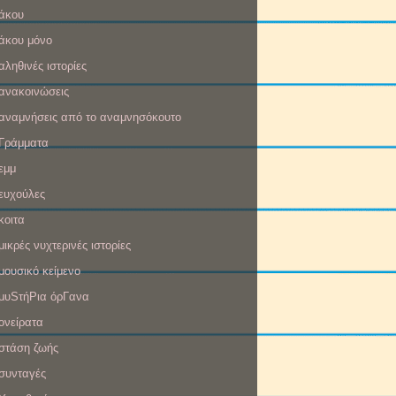
άκου
άκου μόνο
αληθινές ιστορίες
ανακοινώσεις
αναμνήσεις από το αναμνησόκουτο
Γράμματα
εμμ
ευχούλες
κοιτα
μικρές νυχτερινές ιστορίες
μουσικό κείμενο
μυSτήΡια όρΓανα
ονείρατα
στάση ζωής
συνταγές