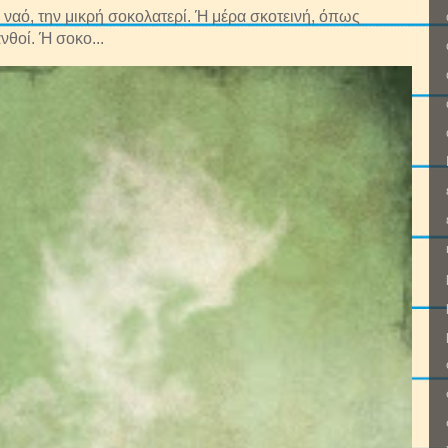
ναό, την μικρή σοκολατερί. Ή μέρα σκοτεινή, όπως
νθοί. Ή σοκο...