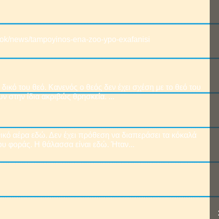
book/news/tampoyinos-ena-zoo-ypo-exafanisi
δικό του θεό. Κανενός ο θεός δεν έχει σχέση με το θεό του
ν στην ίδια ακριβώς θρησκεία. ...
ικό αέρα εδώ. Δεν έχει πρόθεση να διαπεράσει τα κόκαλά
υ φοράς. Η θάλασσα είναι εδώ. Ήταν...