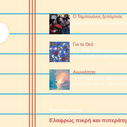
Ο Ταμπουίνος ξεπόρτισε
https://www.lifo.gr/guide/
Για το Θεό
α.O κάθε άνθρωπος έχει το 
άλλου ακόμα κι ας πιστεύου
Αιωνιότητα
Έχει έναν κρύο αλλά ευγεν
σου ούτε καν το ύφασμα πο
Παλιότερα ποστς
Ελαφρώς πικρή και πιπεράτη