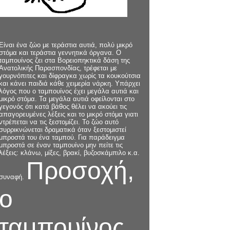
Είναι ένα ζώο με τεράστια αυτιά, πολύ μικρό
στόμα και τεράστια γεννητικά όργανα. Ο
ταμπουίνος ζει στα Βορειοπηκτικά δάση της
Ανατολικής Παρασπονδίας, τρέφεται με
γουρνόπιτες και δίφραγκα χωρίς τα κουκούτσια
και κάνει παιδιά κάθε χειμερία νάρκη. Υπάρχει
λόγος που ο ταμπουίνος έχει μεγάλα αυτιά και
μικρό στόμα. Τα μεγάλα αυτιά οφείλονται στο
γεγονός ότι κατά βάθος θέλει να ακούει τις
απαγορευμένες λέξεις και το μικρό στόμα γιατι
ντρέπεται να τις ξεστομίζει. Το ζώο αυτό
συρρικνώνεται δραματικά όταν ξεστομιστεί
μπροστά του ένα ταμπού. Για παράδειγμα
μπροστά σε έναν ταμπουίνο μην πείτε τις
λέξεις: κλάνω, μίξες, βρακί, βυζοσκάμπιλο κ.α.
Προσοχή,
συναφή.
ο
ταμπουίνος