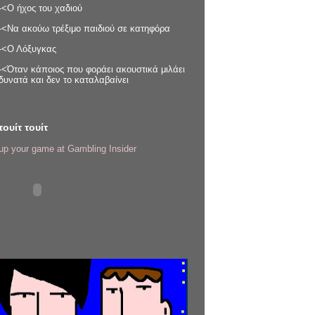
-<Ο ήχος του χαδιού
-<Να ακούω τρέξιμο παιδιού σε κατηφόρα
-<Ο Λόξυγκας
-<Όταν κάποιος που φοράει ακουστικά μιλάει
δυνατά και δεν το καταλαβαίνει
τουίτ τουίτ
up your game at Gambling Insider