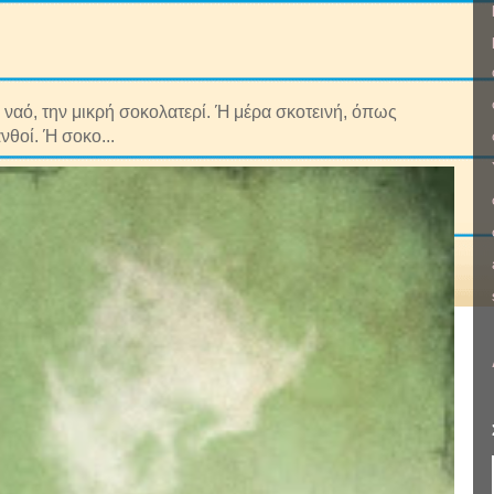
ναό, την μικρή σοκολατερί. Ή μέρα σκοτεινή, όπως
νθοί. Ή σοκο...