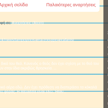
Αρχική σελίδα
Παλαιότερες αναρτήσεις
φή σε:
Αναρτήσεις (Atom)
book/news/tampoyinos-ena-zoo-ypo-exafanisi
δικό του θεό. Κανενός ο θεός δεν έχει σχέση με το θεό του
ν στην ίδια ακριβώς θρησκεία. ...
ικό αέρα εδώ. Δεν έχει πρόθεση να διαπεράσει τα κόκαλά
υ φοράς. Η θάλασσα είναι εδώ. Ήταν...