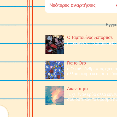
Νεότερες αναρτήσεις
Εγγρα
Ο Ταμπουίνος ξεπόρτισε
https://www.lifo.gr/guide/
Για το Θεό
α.O κάθε άνθρωπος έχει το 
άλλου ακόμα κι ας πιστεύου
Αιωνιότητα
Έχει έναν κρύο αλλά ευγεν
σου ούτε καν το ύφασμα πο