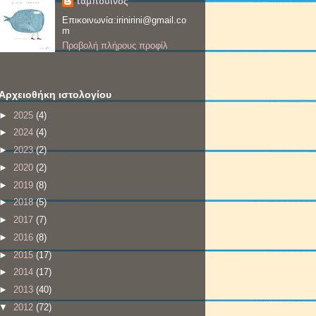
ταμπουίνος
Επικοινωνία:irinirini@gmail.co
m
Προβολή πλήρους προφίλ
Αρχειοθήκη ιστολογίου
►
2025
(4)
►
2024
(4)
►
2023
(2)
►
2020
(2)
►
2019
(8)
►
2018
(5)
►
2017
(7)
►
2016
(8)
►
2015
(17)
►
2014
(17)
►
2013
(40)
▼
2012
(72)