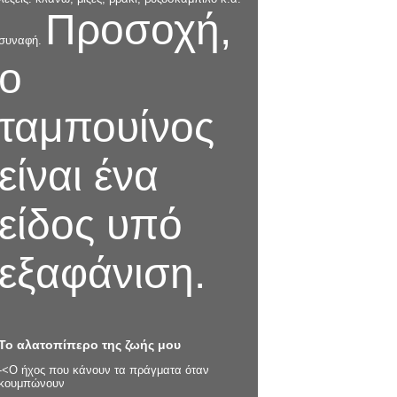
Προσοχή,
συναφή.
ο
ταμπουίνος
είναι ένα
είδος υπό
εξαφάνιση.
Το αλατοπίπερο της ζωής μου
-<Ο ήχος που κάνουν τα πράγματα όταν
κουμπώνουν