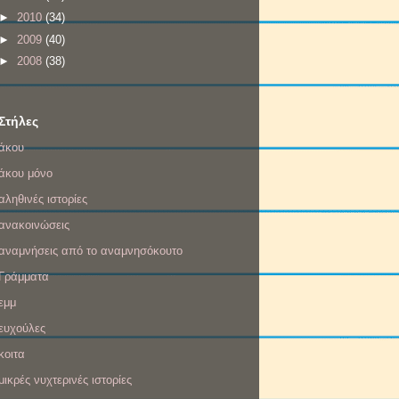
►
2010
(34)
►
2009
(40)
►
2008
(38)
Στήλες
άκου
άκου μόνο
αληθινές ιστορίες
ανακοινώσεις
αναμνήσεις από το αναμνησόκουτο
Γράμματα
εμμ
ευχούλες
κοιτα
μικρές νυχτερινές ιστορίες