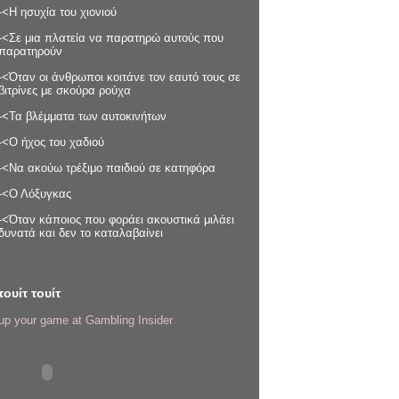
-<Η ησυχία του χιονιού
-<Σε μια πλατεία να παρατηρώ αυτούς που
παρατηρούν
-<Όταν οι άνθρωποι κοιτάνε τον εαυτό τους σε
βιτρίνες με σκούρα ρούχα
-<Τα βλέμματα των αυτοκινήτων
-<Ο ήχος του χαδιού
-<Να ακούω τρέξιμο παιδιού σε κατηφόρα
-<Ο Λόξυγκας
-<Όταν κάποιος που φοράει ακουστικά μιλάει
δυνατά και δεν το καταλαβαίνει
τουίτ τουίτ
up your game at Gambling Insider