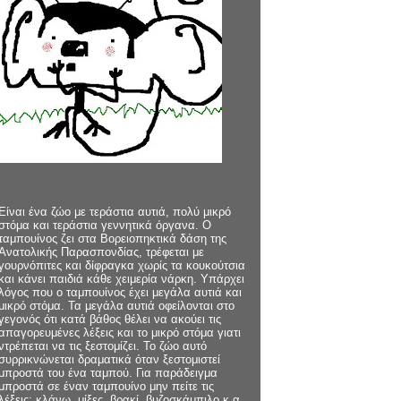
Είναι ένα ζώο με τεράστια αυτιά, πολύ μικρό
στόμα και τεράστια γεννητικά όργανα. Ο
ταμπουίνος ζει στα Βορειοπηκτικά δάση της
Ανατολικής Παρασπονδίας, τρέφεται με
γουρνόπιτες και δίφραγκα χωρίς τα κουκούτσια
και κάνει παιδιά κάθε χειμερία νάρκη. Υπάρχει
λόγος που ο ταμπουίνος έχει μεγάλα αυτιά και
μικρό στόμα. Τα μεγάλα αυτιά οφείλονται στο
γεγονός ότι κατά βάθος θέλει να ακούει τις
απαγορευμένες λέξεις και το μικρό στόμα γιατι
ντρέπεται να τις ξεστομίζει. Το ζώο αυτό
συρρικνώνεται δραματικά όταν ξεστομιστεί
μπροστά του ένα ταμπού. Για παράδειγμα
μπροστά σε έναν ταμπουίνο μην πείτε τις
λέξεις: κλάνω, μίξες, βρακί, βυζοσκάμπιλο κ.α.