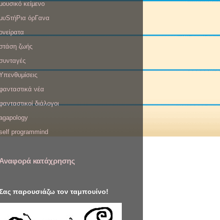
μουσικό κείμενο
μυSτήΡια όρΓανα
ονείρατα
στάση ζωής
συνταγές
Υπενθυμίσεις
φανταστικά νέα
φανταστικοί διάλογοι
agapology
self programmind
Αναφορά κατάχρησης
Σας παρουσιάζω τον ταμπουίνο!