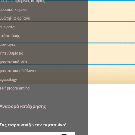
μικρές νυχτερινές ιστορίες
μουσικό κείμενο
μυSτήΡια όρΓανα
ονείρατα
στάση ζωής
συνταγές
Υπενθυμίσεις
φανταστικά νέα
φανταστικοί διάλογοι
agapology
self programmind
Αναφορά κατάχρησης
Σας παρουσιάζω τον ταμπουίνο!