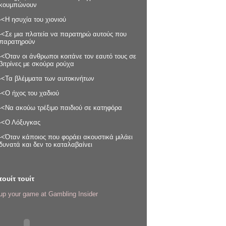
κουμπώνουν
-<Η ησυχία του χιονιού
-<Σε μια πλατεία να παρατηρώ αυτούς που
παρατηρούν
-<Όταν οι άνθρωποι κοιτάνε τον εαυτό τους σε
βιτρίνες με σκούρα ρούχα
-<Τα βλέμματα των αυτοκινήτων
-<Ο ήχος του χαδιού
-<Να ακούω τρέξιμο παιδιού σε κατηφόρα
-<Ο Λόξυγκας
-<Όταν κάποιος που φοράει ακουστικά μιλάει
δυνατά και δεν το καταλαβαίνει
τουίτ τουίτ
up your game at Gambling Insider