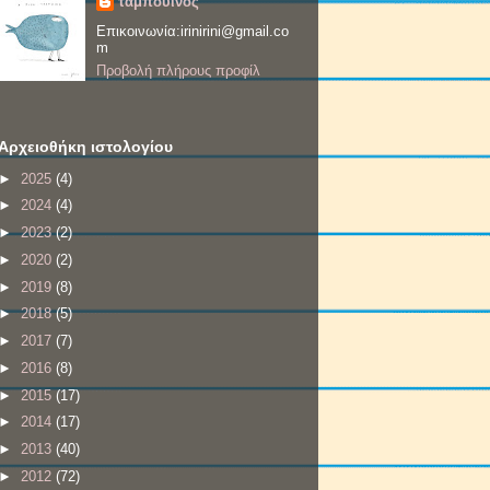
ταμπουίνος
Επικοινωνία:irinirini@gmail.co
m
Προβολή πλήρους προφίλ
Αρχειοθήκη ιστολογίου
►
2025
(4)
►
2024
(4)
►
2023
(2)
►
2020
(2)
►
2019
(8)
►
2018
(5)
►
2017
(7)
►
2016
(8)
►
2015
(17)
►
2014
(17)
►
2013
(40)
►
2012
(72)