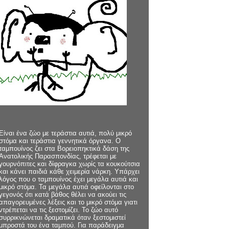
Είναι ένα ζώο με τεράστια αυτιά, πολύ μικρό
στόμα και τεράστια γεννητικά όργανα. Ο
ταμπουίνος ζει στα Βορειοπηκτικά δάση της
Ανατολικής Παρασπονδίας, τρέφεται με
γουρνόπιτες και δίφραγκα χωρίς τα κουκούτσια
και κάνει παιδιά κάθε χειμερία νάρκη. Υπάρχει
λόγος που ο ταμπουίνος έχει μεγάλα αυτιά και
μικρό στόμα. Τα μεγάλα αυτιά οφείλονται στο
γεγονός ότι κατά βάθος θέλει να ακούει τις
απαγορευμένες λέξεις και το μικρό στόμα γιατι
ντρέπεται να τις ξεστομίζει. Το ζώο αυτό
συρρικνώνεται δραματικά όταν ξεστομιστεί
μπροστά του ένα ταμπού. Για παράδειγμα