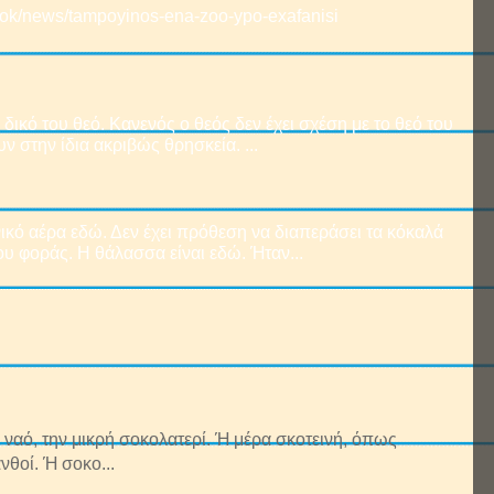
book/news/tampoyinos-ena-zoo-ypo-exafanisi
δικό του θεό. Κανενός ο θεός δεν έχει σχέση με το θεό του
ν στην ίδια ακριβώς θρησκεία. ...
ικό αέρα εδώ. Δεν έχει πρόθεση να διαπεράσει τα κόκαλά
υ φοράς. Η θάλασσα είναι εδώ. Ήταν...
ναό, την μικρή σοκολατερί. Ή μέρα σκοτεινή, όπως
νθοί. Ή σοκο...