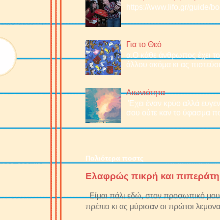
https://www.lifo.gr/guide/
Για το Θεό
α.O κάθε άνθρωπος έχει το 
άλλου ακόμα κι ας πιστεύου
Αιωνιότητα
Έχει έναν κρύο αλλά ευγεν
σου ούτε καν το ύφασμα πο
Παλιότερα ποστς
Ελαφρώς πικρή και πιπεράτη
Είμαι πάλι εδώ, στον προσωπικό μου 
πρέπει κι ας μύρισαν οι πρώτοι λεμονα