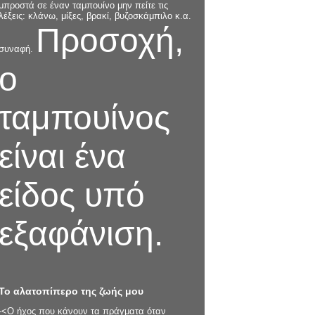
μπροστά σε έναν ταμπουίνο μην πείτε τις
λέξεις: κλάνω, μίξες, βρακί, βυζοσκάμπιλο κ.α.
Προσοχή,
συναφή.
ο
ταμπουίνος
είναι ένα
είδος υπό
εξαφάνιση.
Το αλατοπίπερο της ζωής μου
-<Ο ήχος που κάνουν τα πράγματα όταν