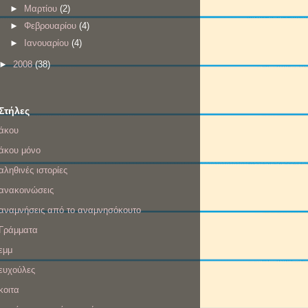
►
Μαρτίου
(2)
►
Φεβρουαρίου
(4)
►
Ιανουαρίου
(4)
►
2008
(38)
Στήλες
άκου
άκου μόνο
αληθινές ιστορίες
ανακοινώσεις
αναμνήσεις από το αναμνησόκουτο
Γράμματα
εμμ
ευχούλες
κοιτα