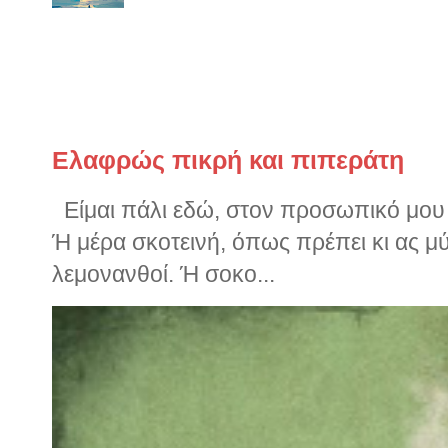
να διαπεράσει τα κόκαλά σου 
φοράς. Η θάλασσα είναι εδώ. Ήταν...
Παλιότερα ποστς
Ελαφρώς πικρή και πιπεράτη
Είμαι πάλι εδώ, στον προσωπικό μου ν
Ή μέρα σκοτεινή, όπως πρέπει κι ας μ
λεμονανθοί. Ή σοκο...