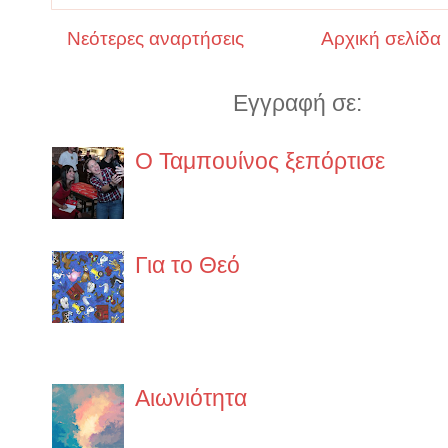
Νεότερες αναρτήσεις
Αρχική σελίδα
Εγγραφή σε:
Αναρτήσ
Ο Ταμπουίνος ξεπόρτισε
https://www.lifo.gr/guide/boo
ypo-exafanisi
Για το Θεό
α.O κάθε άνθρωπος έχει το δικ
δεν έχει σχέση με το θεό του 
στην ίδια ακριβώς θρησκεία. ...
Αιωνιότητα
Έχει έναν κρύο αλλά ευγενικό