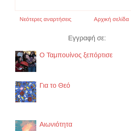
Νεότερες αναρτήσεις
Αρχική σελίδα
Εγγραφή σε:
Αναρτήσ
Ο Ταμπουίνος ξεπόρτισε
https://www.lifo.gr/guide/boo
ypo-exafanisi
Για το Θεό
α.O κάθε άνθρωπος έχει το δικ
δεν έχει σχέση με το θεό του 
στην ίδια ακριβώς θρησκεία. ...
Αιωνιότητα