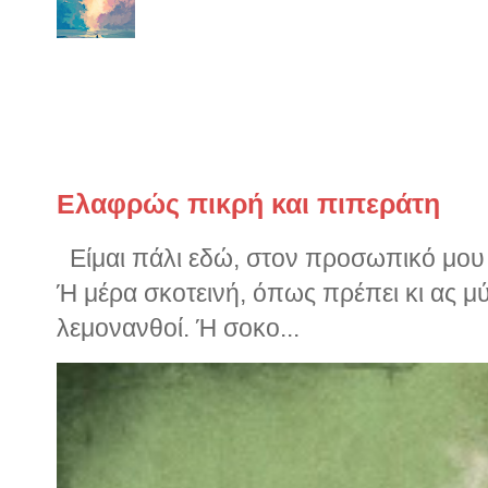
Έχει έναν κρύο αλλά ευγενικό
να διαπεράσει τα κόκαλά σου 
φοράς. Η θάλασσα είναι εδώ. Ήταν...
Παλιότερα ποστς
Ελαφρώς πικρή και πιπεράτη
Είμαι πάλι εδώ, στον προσωπικό μου ν
Ή μέρα σκοτεινή, όπως πρέπει κι ας μ
λεμονανθοί. Ή σοκο...