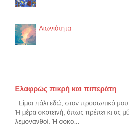
δεν έχει σχέση με το θεό του 
στην ίδια ακριβώς θρησκεία. ...
Αιωνιότητα
Έχει έναν κρύο αλλά ευγενικό
να διαπεράσει τα κόκαλά σου 
φοράς. Η θάλασσα είναι εδώ. Ήταν...
Παλιότερα ποστς
Ελαφρώς πικρή και πιπεράτη
Είμαι πάλι εδώ, στον προσωπικό μου ν
Ή μέρα σκοτεινή, όπως πρέπει κι ας μ
λεμονανθοί. Ή σοκο...