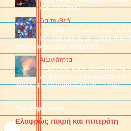
ypo-exafanisi
Για το Θεό
α.O κάθε άνθρωπος έχει το δικ
δεν έχει σχέση με το θεό του 
στην ίδια ακριβώς θρησκεία. ...
Αιωνιότητα
Έχει έναν κρύο αλλά ευγενικό
να διαπεράσει τα κόκαλά σου 
φοράς. Η θάλασσα είναι εδώ. Ήταν...
Παλιότερα ποστς
Ελαφρώς πικρή και πιπεράτη