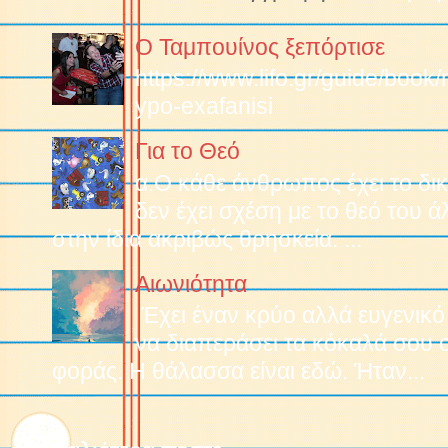
Ο Ταμπουίνος ξεπόρτισε
https://www.lifo.gr/guide/boo
ypo-exafanisi
Για το Θεό
α.O κάθε άνθρωπος έχει το δικ
δεν έχει σχέση με το θεό του 
στην ίδια ακριβώς θρησκεία. ...
Αιωνιότητα
Έχει έναν κρύο αλλά ευγενικό
να διαπεράσει τα κόκαλά σου 
φοράς. Η θάλασσα είναι εδώ. Ήταν...