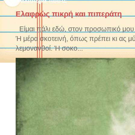
Παλιότερα ποστς
Ελαφρώς πικρή και πιπεράτη
Είμαι πάλι εδώ, στον προσωπικό μου ν
Ή μέρα σκοτεινή, όπως πρέπει κι ας μ
λεμονανθοί. Ή σοκο...