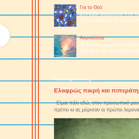
Για το Θεό
α.O κάθε άνθρωπος έχει το 
άλλου ακόμα κι ας πιστεύου
Αιωνιότητα
Έχει έναν κρύο αλλά ευγεν
σου ούτε καν το ύφασμα πο
Παλιότερα ποστς
Ελαφρώς πικρή και πιπεράτη
Είμαι πάλι εδώ, στον προσωπικό μου 
πρέπει κι ας μύρισαν οι πρώτοι λεμονα