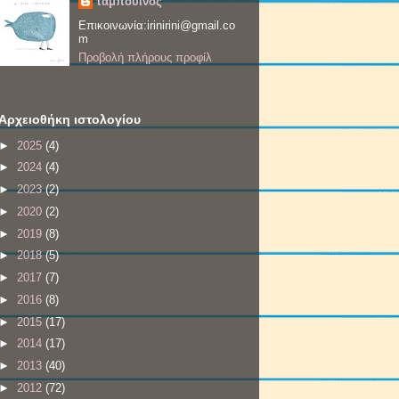
ταμπουίνος
Επικοινωνία:irinirini@gmail.co
m
Προβολή πλήρους προφίλ
Αρχειοθήκη ιστολογίου
►
2025
(4)
►
2024
(4)
►
2023
(2)
►
2020
(2)
►
2019
(8)
►
2018
(5)
►
2017
(7)
►
2016
(8)
►
2015
(17)
►
2014
(17)
►
2013
(40)
►
2012
(72)