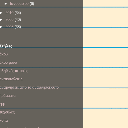
►
Ιανουαρίου
(6)
►
2010
(34)
►
2009
(40)
►
2008
(38)
Στήλες
άκου
άκου μόνο
αληθινές ιστορίες
ανακοινώσεις
αναμνήσεις από το αναμνησόκουτο
Γράμματα
εμμ
ευχούλες
κοιτα