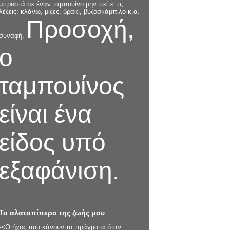
μπροστά σε έναν ταμπουίνο μην πείτε τις
λέξεις: κλάνω, μίξες, βρακί, βυζοσκάμπιλο κ.α.
Προσοχή,
συναφή.
ο
ταμπουίνος
είναι ένα
είδος υπό
εξαφάνιση.
Το αλατοπίπερο της ζωής μου
-<Ο ήχος που κάνουν τα πράγματα όταν