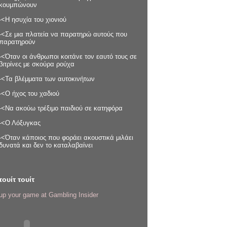
κουμπώνουν
-<Η ησυχία του χιονιού
-<Σε μια πλατεία να παρατηρώ αυτούς που
παρατηρούν
-<Όταν οι άνθρωποι κοιτάνε τον εαυτό τους σε
βιτρίνες με σκούρα ρούχα
-<Τα βλέμματα των αυτοκινήτων
-<Ο ήχος του χαδιού
-<Να ακούω τρέξιμο παιδιού σε κατηφόρα
-<Ο Λόξυγκας
-<Όταν κάποιος που φοράει ακουστικά μιλάει
δυνατά και δεν το καταλαβαίνει
τουίτ τουίτ
up your game at Gambling Insider