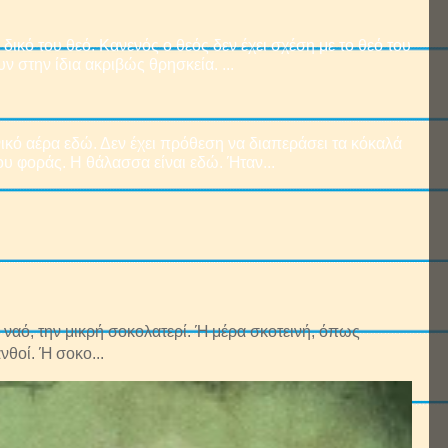
δικό του θεό. Κανενός ο θεός δεν έχει σχέση με το θεό του
ν στην ίδια ακριβώς θρησκεία. ...
ικό αέρα εδώ. Δεν έχει πρόθεση να διαπεράσει τα κόκαλά
υ φοράς. Η θάλασσα είναι εδώ. Ήταν...
ναό, την μικρή σοκολατερί. Ή μέρα σκοτεινή, όπως
νθοί. Ή σοκο...