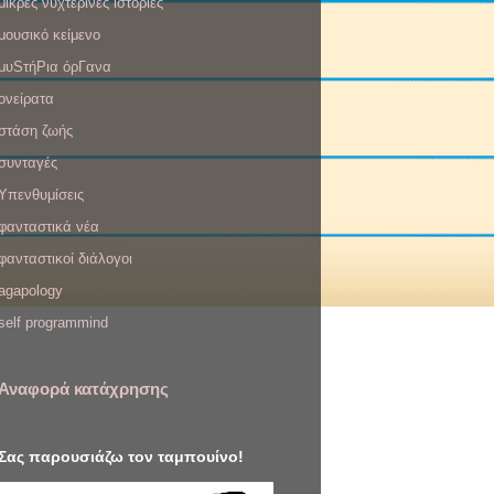
μικρές νυχτερινές ιστορίες
μουσικό κείμενο
μυSτήΡια όρΓανα
ονείρατα
στάση ζωής
συνταγές
Υπενθυμίσεις
φανταστικά νέα
φανταστικοί διάλογοι
agapology
self programmind
Αναφορά κατάχρησης
Σας παρουσιάζω τον ταμπουίνο!