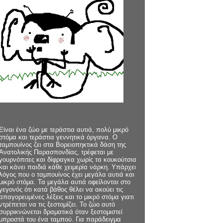
Είναι ένα ζώο με τεράστια αυτιά, πολύ μικρό
στόμα και τεράστια γεννητικά όργανα. Ο
ταμπουίνος ζει στα Βορειοπηκτικά δάση της
Ανατολικής Παρασπονδίας, τρέφεται με
γουρνόπιτες και δίφραγκα χωρίς τα κουκούτσια
και κάνει παιδιά κάθε χειμερία νάρκη. Υπάρχει
λόγος που ο ταμπουίνος έχει μεγάλα αυτιά και
μικρό στόμα. Τα μεγάλα αυτιά οφείλονται στο
γεγονός ότι κατά βάθος θέλει να ακούει τις
απαγορευμένες λέξεις και το μικρό στόμα γιατι
ντρέπεται να τις ξεστομίζει. Το ζώο αυτό
συρρικνώνεται δραματικά όταν ξεστομιστεί
μπροστά του ένα ταμπού. Για παράδειγμα