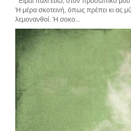
Είμαι πάλι εδώ, στον προσωπικό μου ν
Ή μέρα σκοτεινή, όπως πρέπει κι ας μ
λεμονανθοί. Ή σοκο...