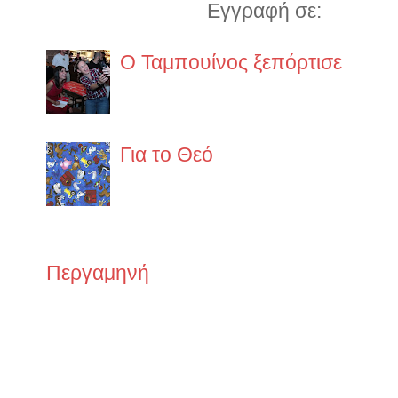
Εγγραφή σε:
Αναρτήσ
Ο Ταμπουίνος ξεπόρτισε
https://www.lifo.gr/guide/boo
ypo-exafanisi
Για το Θεό
α.O κάθε άνθρωπος έχει το δικ
δεν έχει σχέση με το θεό του 
στην ίδια ακριβώς θρησκεία. ...
Περγαμηνή
Φαντάσου να είχες μόνο μια περγαμην
σημαντικό θα έπρεπε να είναι αυτό που 
Παλιότερα ποστς