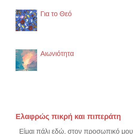
ypo-exafanisi
Για το Θεό
α.O κάθε άνθρωπος έχει το δικ
δεν έχει σχέση με το θεό του 
στην ίδια ακριβώς θρησκεία. ...
Αιωνιότητα
Έχει έναν κρύο αλλά ευγενικό
να διαπεράσει τα κόκαλά σου 
φοράς. Η θάλασσα είναι εδώ. Ήταν...
Παλιότερα ποστς
Ελαφρώς πικρή και πιπεράτη
Είμαι πάλι εδώ, στον προσωπικό μου ν