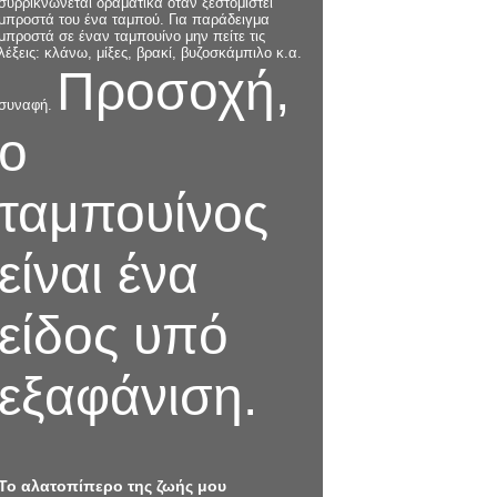
συρρικνώνεται δραματικά όταν ξεστομιστεί
μπροστά του ένα ταμπού. Για παράδειγμα
μπροστά σε έναν ταμπουίνο μην πείτε τις
λέξεις: κλάνω, μίξες, βρακί, βυζοσκάμπιλο κ.α.
Προσοχή,
συναφή.
ο
ταμπουίνος
είναι ένα
είδος υπό
εξαφάνιση.
Το αλατοπίπερο της ζωής μου