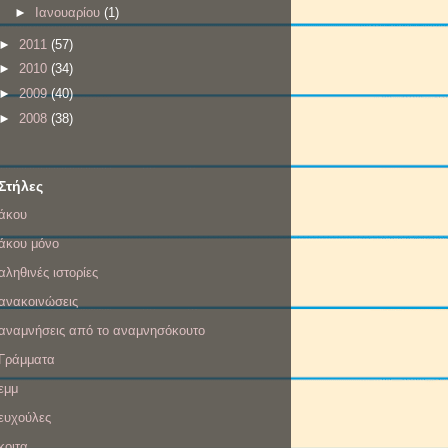
►
Ιανουαρίου
(1)
►
2011
(57)
►
2010
(34)
►
2009
(40)
►
2008
(38)
Στήλες
άκου
άκου μόνο
αληθινές ιστορίες
ανακοινώσεις
αναμνήσεις από το αναμνησόκουτο
Γράμματα
εμμ
ευχούλες
κοιτα