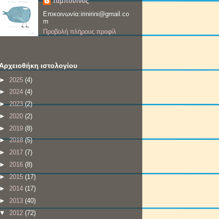
ταμπουίνος
Επικοινωνία:irinirini@gmail.co
m
Προβολή πλήρους προφίλ
Αρχειοθήκη ιστολογίου
►
2025
(4)
►
2024
(4)
►
2023
(2)
►
2020
(2)
►
2019
(8)
►
2018
(5)
►
2017
(7)
►
2016
(8)
►
2015
(17)
►
2014
(17)
►
2013
(40)
▼
2012
(72)