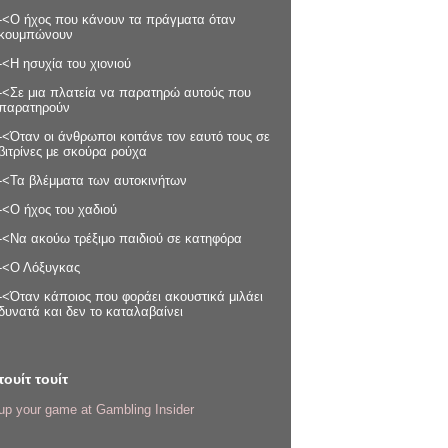
-<Ο ήχος που κάνουν τα πράγματα όταν
κουμπώνουν
-<Η ησυχία του χιονιού
-<Σε μια πλατεία να παρατηρώ αυτούς που
παρατηρούν
-<Όταν οι άνθρωποι κοιτάνε τον εαυτό τους σε
βιτρίνες με σκούρα ρούχα
-<Τα βλέμματα των αυτοκινήτων
-<Ο ήχος του χαδιού
-<Να ακούω τρέξιμο παιδιού σε κατηφόρα
-<Ο Λόξυγκας
-<Όταν κάποιος που φοράει ακουστικά μιλάει
δυνατά και δεν το καταλαβαίνει
τουίτ τουίτ
up your game at Gambling Insider