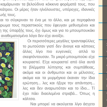
ι καμάρωναν τα βελούδινα κόκκινα φορέματά τους, που
εάτρου. Οι μέρες ήταν ηλιόλουστες, υπέροχες, ιδανικές
ζωής τους.
το σύγκριναν το ένα με το άλλο, και με περηφάνια
άρωμα τους περαστικούς που έφευγαν μεθυσμένοι και
 της ύπαρξής τους, όχι όμως και για το μπουμπουκάκι
 αναθεματισμένο λόγο δεν είχε ανοίξει.
Οι περισσότερες μεγάλες τριανταφύλλες
το ρωτούσαν γιατί δεν άνοιγε και κάποιες
άλλες λίγο πιο ευγενικές απλά το
σκεφτόντουσαν. Το μικρό μπουμπούκι είχε
κουραστεί. Είχε κουραστεί από όλα αυτά
τα βλέμματα λύπησης και συμπάθειας,
ακόμα και οι άνθρωποι και οι μέλισσες,
ακόμα και τα μυρμήγκια έκαναν την ίδια
ερώτηση... λες και ήξερε την απάντηση...
λες και δεν αναρωτιόταν και το ίδιο... Τί
έχει πάει διαολεμένα στραβά... Όπως η
κάλτσα.
Ναι μπορεί να ακούγεται λίγο άσχετο