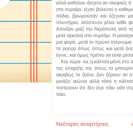
αλλά καθόλου άσχετο αν σκεφτείς τί τη
στο συρτάρι, είχαν βολευτεί η καθεμι
πόδια, βρωμούσαν και έζεχναν μα
πλυντήριο, απίστευτο γέλιο κάθε φ
Ατενίζαν μαζί την Ακρόπολη από τη
μετά αγκαλιά στο συρτάρι. Η μοναχικ
μια φορά...μετά το πρώτο στέγνωμα ε
τα ρούχα όπως όπως και μετά όσο
έγινε...και όμως πρέπει να είναι μέσα
Και τώρα να..η κάλτσα μόνη στο συ
της ύπαρξής της όπως το μπουμπουκ
ακριβώς το ζούνε. Δεν ξέρουν αν η
μοιάζει αιώνια αλλά τόσο η κάλτσ
πιστεύουν ότι δεν είχε πάει κάτι σ
πάει.
Νεότερες αναρτήσεις