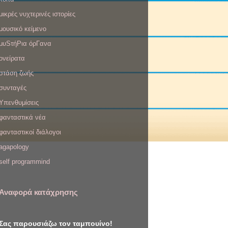
μικρές νυχτερινές ιστορίες
μουσικό κείμενο
μυSτήΡια όρΓανα
ονείρατα
στάση ζωής
συνταγές
Υπενθυμίσεις
φανταστικά νέα
φανταστικοί διάλογοι
agapology
self programmind
Αναφορά κατάχρησης
Σας παρουσιάζω τον ταμπουίνο!