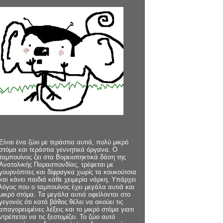
Είναι ένα ζώο με τεράστια αυτιά, πολύ μικρό
στόμα και τεράστια γεννητικά όργανα. Ο
ταμπουίνος ζει στα Βορειοπηκτικά δάση της
Ανατολικής Παρασπονδίας, τρέφεται με
γουρνόπιτες και δίφραγκα χωρίς τα κουκούτσια
και κάνει παιδιά κάθε χειμερία νάρκη. Υπάρχει
λόγος που ο ταμπουίνος έχει μεγάλα αυτιά και
μικρό στόμα. Τα μεγάλα αυτιά οφείλονται στο
γεγονός ότι κατά βάθος θέλει να ακούει τις
απαγορευμένες λέξεις και το μικρό στόμα γιατι
ντρέπεται να τις ξεστομίζει. Το ζώο αυτό