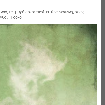
ναό, την μικρή σοκολατερί. Ή μέρα σκοτεινή, όπως
νθοί. Ή σοκο...