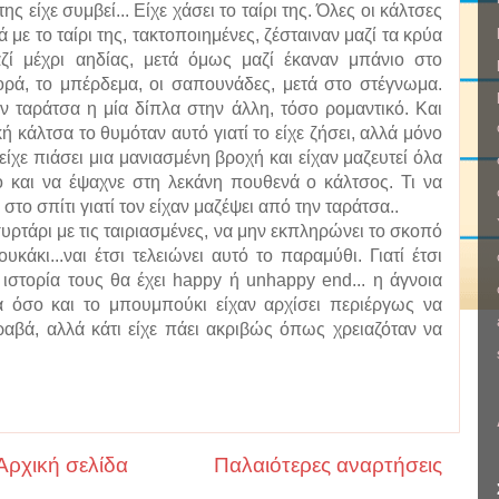
ς είχε συμβεί... Είχε χάσει το ταίρι της. Όλες οι κάλτσες
ά με το ταίρι της, τακτοποιημένες, ζέσταιναν μαζί τα κρύα
ζί μέχρι αηδίας, μετά όμως μαζί έκαναν μπάνιο στο
ορά, το μπέρδεμα, οι σαπουνάδες, μετά στο στέγνωμα.
ν ταράτσα η μία δίπλα στην άλλη, τόσο ρομαντικό. Και
ή κάλτσα το θυμόταν αυτό γιατί το είχε ζήσει, αλλά μόνο
ίχε πιάσει μια μανιασμένη βροχή και είχαν μαζευτεί όλα
 και να έψαχνε στη λεκάνη πουθενά ο κάλτσος. Τι να
 στο σπίτι γιατί τον είχαν μαζέψει από την ταράτσα..
ρτάρι με τις ταιριασμένες, να μην εκπληρώνει το σκοπό
άκι...ναι έτσι τελειώνει αυτό το παραμύθι. Γιατί έτσι
 ιστορία τους θα έχει happy ή unhappy end... η άγνοια
α όσο και το μπουμπούκι είχαν αρχίσει περιέργως να
τραβά, αλλά κάτι είχε πάει ακριβώς όπως χρειαζόταν να
Αρχική σελίδα
Παλαιότερες αναρτήσεις