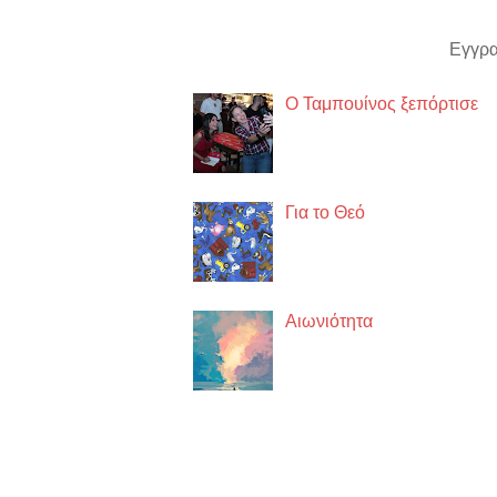
Εγγρα
Ο Ταμπουίνος ξεπόρτισε
https://www.lifo.gr/guide/
Για το Θεό
α.O κάθε άνθρωπος έχει το 
άλλου ακόμα κι ας πιστεύου
Αιωνιότητα
Έχει έναν κρύο αλλά ευγεν
σου ούτε καν το ύφασμα πο
Παλιότερα ποστς