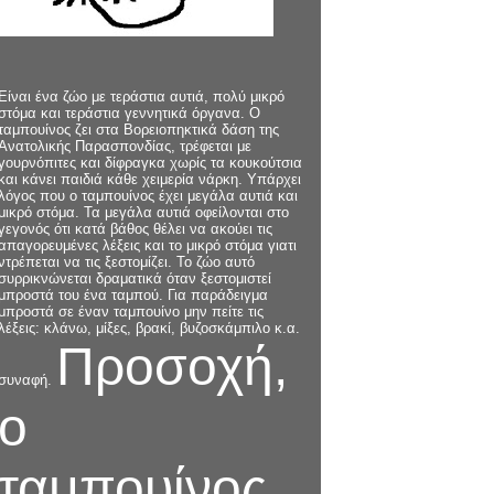
Είναι ένα ζώο με τεράστια αυτιά, πολύ μικρό
στόμα και τεράστια γεννητικά όργανα. Ο
ταμπουίνος ζει στα Βορειοπηκτικά δάση της
Ανατολικής Παρασπονδίας, τρέφεται με
γουρνόπιτες και δίφραγκα χωρίς τα κουκούτσια
και κάνει παιδιά κάθε χειμερία νάρκη. Υπάρχει
λόγος που ο ταμπουίνος έχει μεγάλα αυτιά και
μικρό στόμα. Τα μεγάλα αυτιά οφείλονται στο
γεγονός ότι κατά βάθος θέλει να ακούει τις
απαγορευμένες λέξεις και το μικρό στόμα γιατι
ντρέπεται να τις ξεστομίζει. Το ζώο αυτό
συρρικνώνεται δραματικά όταν ξεστομιστεί
μπροστά του ένα ταμπού. Για παράδειγμα
μπροστά σε έναν ταμπουίνο μην πείτε τις
λέξεις: κλάνω, μίξες, βρακί, βυζοσκάμπιλο κ.α.
Προσοχή,
συναφή.
ο
ταμπουίνος