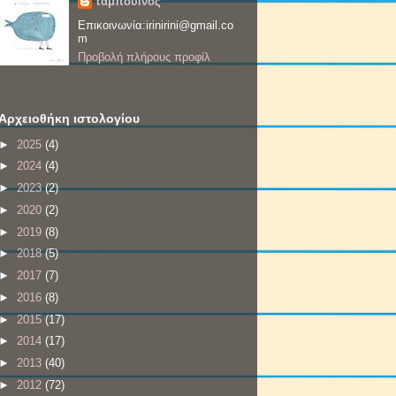
ταμπουίνος
Επικοινωνία:irinirini@gmail.co
m
Προβολή πλήρους προφίλ
Αρχειοθήκη ιστολογίου
►
2025
(4)
►
2024
(4)
►
2023
(2)
►
2020
(2)
►
2019
(8)
►
2018
(5)
►
2017
(7)
►
2016
(8)
►
2015
(17)
►
2014
(17)
►
2013
(40)
►
2012
(72)