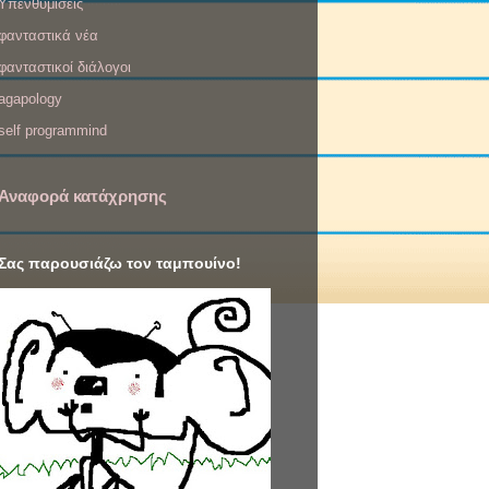
Υπενθυμίσεις
φανταστικά νέα
φανταστικοί διάλογοι
agapology
self programmind
Αναφορά κατάχρησης
Σας παρουσιάζω τον ταμπουίνο!