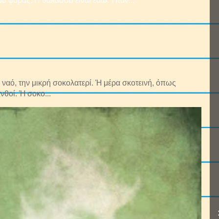
υ φοράς. Η θάλασσα είναι εδώ. Ήταν...
ναό, την μικρή σοκολατερί. Ή μέρα σκοτεινή, όπως
νθοί. Ή σοκο...