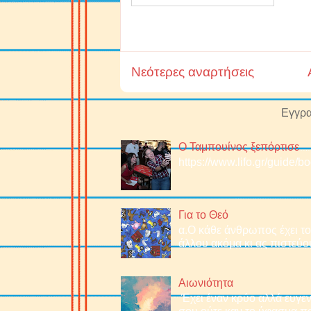
Νεότερες αναρτήσεις
Εγγρα
Ο Ταμπουίνος ξεπόρτισε
https://www.lifo.gr/guide/
Για το Θεό
α.O κάθε άνθρωπος έχει το 
άλλου ακόμα κι ας πιστεύου
Αιωνιότητα
Έχει έναν κρύο αλλά ευγεν