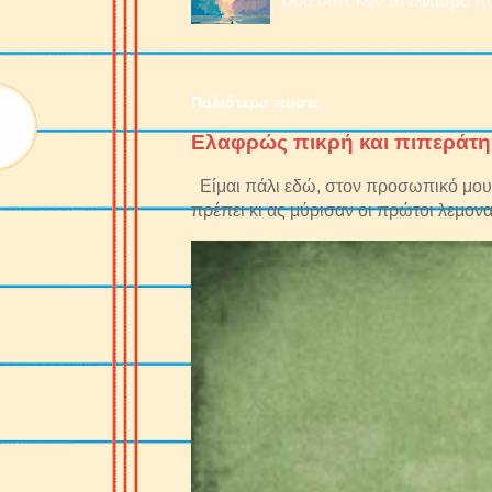
σου ούτε καν το ύφασμα πο
Παλιότερα ποστς
Ελαφρώς πικρή και πιπεράτη
Είμαι πάλι εδώ, στον προσωπικό μου 
πρέπει κι ας μύρισαν οι πρώτοι λεμονα