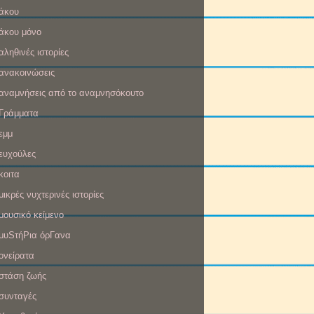
άκου
άκου μόνο
αληθινές ιστορίες
ανακοινώσεις
αναμνήσεις από το αναμνησόκουτο
Γράμματα
εμμ
ευχούλες
κοιτα
μικρές νυχτερινές ιστορίες
μουσικό κείμενο
μυSτήΡια όρΓανα
ονείρατα
στάση ζωής
συνταγές