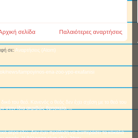
Αρχική σελίδα
Παλαιότερες αναρτήσεις
φή σε:
Αναρτήσεις (Atom)
book/news/tampoyinos-ena-zoo-ypo-exafanisi
δικό του θεό. Κανενός ο θεός δεν έχει σχέση με το θεό του
ν στην ίδια ακριβώς θρησκεία. ...
ικό αέρα εδώ. Δεν έχει πρόθεση να διαπεράσει τα κόκαλά