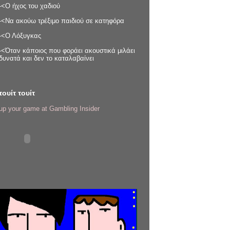
-<Ο ήχος του χαδιού
-<Να ακούω τρέξιμο παιδιού σε κατηφόρα
-<Ο Λόξυγκας
-<Όταν κάποιος που φοράει ακουστικά μιλάει
δυνατά και δεν το καταλαβαίνει
τουίτ τουίτ
up your game at Gambling Insider