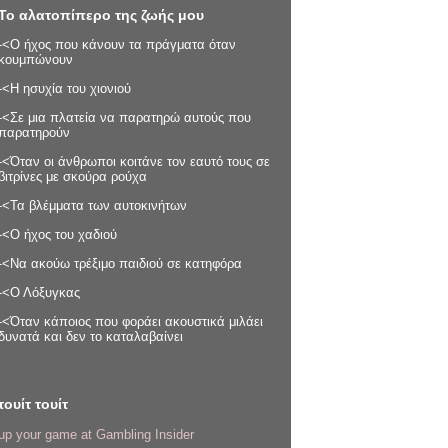
Το αλατοπίπερο της ζωής μου
-<Ο ήχος που κάνουν τα πράγματα όταν
κουμπώνουν
-<Η ησυχία του χιονιού
-<Σε μια πλατεία να παρατηρώ αυτούς που
παρατηρούν
-<Όταν οι άνθρωποι κοιτάνε τον εαυτό τους σε
βιτρίνες με σκούρα ρούχα
-<Τα βλέμματα των αυτοκινήτων
-<Ο ήχος του χαδιού
-<Να ακούω τρέξιμο παιδιού σε κατηφόρα
-<Ο Λόξυγκας
-<Όταν κάποιος που φοράει ακουστικά μιλάει
δυνατά και δεν το καταλαβαίνει
τουίτ τουίτ
up your game at Gambling Insider