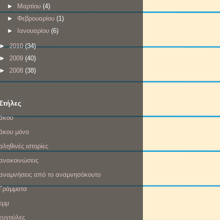
►
Μαρτίου
(4)
►
Φεβρουαρίου
(1)
►
Ιανουαρίου
(6)
►
2010
(34)
►
2009
(40)
►
2008
(38)
Στήλες
άκου
άκου μόνο
αληθινές ιστορίες
ανακοινώσεις
αναμνήσεις από το αναμνησόκουτο
Γράμματα
εμμ
ευχούλες