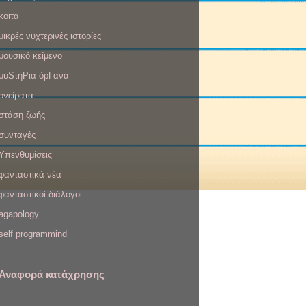
κοιτα
μικρές νυχτερινές ιστορίες
μουσικό κείμενο
μυSτήΡια όρΓανα
ονείρατα
στάση ζωής
συνταγές
Υπενθυμίσεις
φανταστικά νέα
φανταστικοί διάλογοι
agapology
self programmind
Αναφορά κατάχρησης