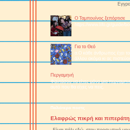
Εγγρα
Ο Ταμπουίνος ξεπόρτισε
https://www.lifo.gr/guide/
Για το Θεό
α.O κάθε άνθρωπος έχει το 
άλλου ακόμα κι ας πιστεύου
Περγαμηνή
Φαντάσου να είχες μόνο μια περγαμηνή
αυτό που θα είχες να πεις.
Παλιότερα ποστς
Ελαφρώς πικρή και πιπεράτη
Είμαι πάλι εδώ, στον προσωπικό μου 