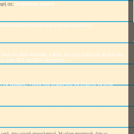
φή σε:
Αναρτήσεις (Atom)
book/news/tampoyinos-ena-zoo-ypo-exafanisi
δικό του θεό. Κανενός ο θεός δεν έχει σχέση με το θεό του
ν στην ίδια ακριβώς θρησκεία. ...
 να γράψεις. Πόσο πιο σημαντικό θα έπρεπε να είναι
ναό, την μικρή σοκολατερί. Ή μέρα σκοτεινή, όπως