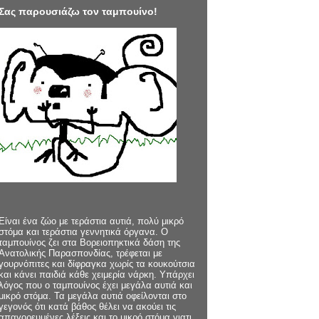
Σας παρουσιάζω τον ταμπουίνο!
Είναι ένα ζώο με τεράστια αυτιά, πολύ μικρό
στόμα και τεράστια γεννητικά όργανα. Ο
ταμπουίνος ζει στα Βορειοπηκτικά δάση της
Ανατολικής Παρασπονδίας, τρέφεται με
γουρνόπιτες και δίφραγκα χωρίς τα κουκούτσια
και κάνει παιδιά κάθε χειμερία νάρκη. Υπάρχει
λόγος που ο ταμπουίνος έχει μεγάλα αυτιά και
μικρό στόμα. Τα μεγάλα αυτιά οφείλονται στο
γεγονός ότι κατά βάθος θέλει να ακούει τις
απαγορευμένες λέξεις και το μικρό στόμα γιατι