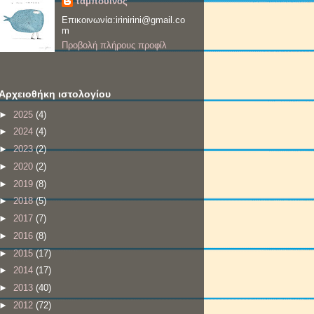
ταμπουίνος
Επικοινωνία:irinirini@gmail.co
m
Προβολή πλήρους προφίλ
Αρχειοθήκη ιστολογίου
►
2025
(4)
►
2024
(4)
►
2023
(2)
►
2020
(2)
►
2019
(8)
►
2018
(5)
►
2017
(7)
►
2016
(8)
►
2015
(17)
►
2014
(17)
►
2013
(40)
►
2012
(72)