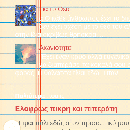
Για το Θεό
α.O κάθε άνθρωπος έχει το δικ
δεν έχει σχέση με το θεό του 
στην ίδια ακριβώς θρησκεία. ...
Αιωνιότητα
Έχει έναν κρύο αλλά ευγενικό
να διαπεράσει τα κόκαλά σου 
φοράς. Η θάλασσα είναι εδώ. Ήταν...
Παλιότερα ποστς
Ελαφρώς πικρή και πιπεράτη
Είμαι πάλι εδώ, στον προσωπικό μου ν