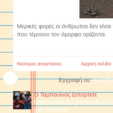
Μερικές φορές οι άνθρωποι δεν είναι
που τέμνουν τον όμορφο ορίζοντα.
Νεότερες αναρτήσεις
Αρχική σελίδα
Εγγραφή σε:
Αναρτήσ
Ο Ταμπουίνος ξεπόρτισε
https://www.lifo.gr/guide/boo
ypo-exafanisi