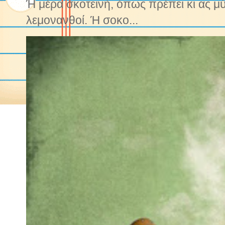
Ή μέρα σκοτεινή, όπως πρέπει κι ας μ
λεμονανθοί. Ή σοκο...