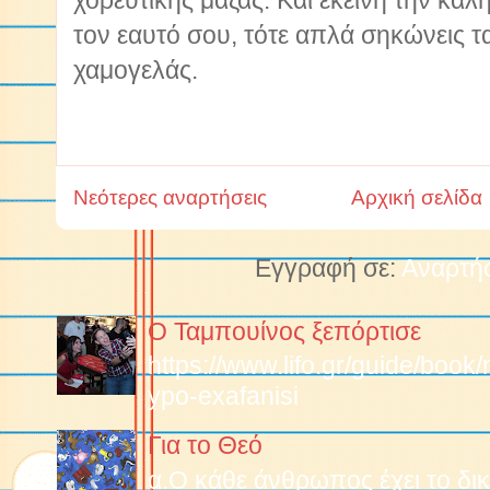
χορευτικής μάζας. Και εκείνη την καλ
τον εαυτό σου, τότε απλά
σηκώνεις τ
χαμογελάς.
Νεότερες αναρτήσεις
Αρχική σελίδα
Εγγραφή σε:
Αναρτήσ
Ο Ταμπουίνος ξεπόρτισε
https://www.lifo.gr/guide/boo
ypo-exafanisi
Για το Θεό
α.O κάθε άνθρωπος έχει το δικ