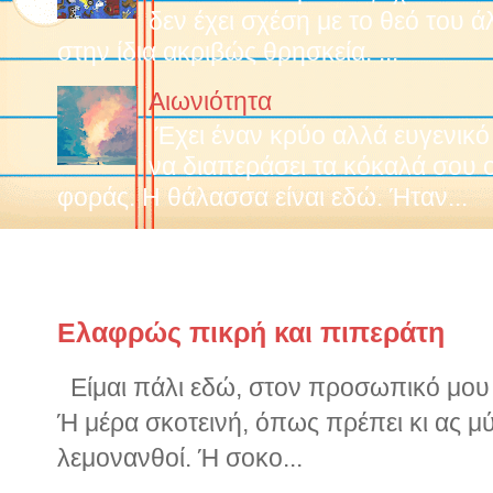
δεν έχει σχέση με το θεό του 
στην ίδια ακριβώς θρησκεία. ...
Αιωνιότητα
Έχει έναν κρύο αλλά ευγενικό
να διαπεράσει τα κόκαλά σου 
φοράς. Η θάλασσα είναι εδώ. Ήταν...
Παλιότερα ποστς
Ελαφρώς πικρή και πιπεράτη
Είμαι πάλι εδώ, στον προσωπικό μου ν
Ή μέρα σκοτεινή, όπως πρέπει κι ας μ
λεμονανθοί. Ή σοκο...