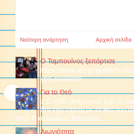
Νεότερη ανάρτηση
Αρχική σελίδα
Ο Ταμπουίνος ξεπόρτισε
https://www.lifo.gr/guide/boo
ypo-exafanisi
Για το Θεό
α.O κάθε άνθρωπος έχει το δικ
δεν έχει σχέση με το θεό του 
στην ίδια ακριβώς θρησκεία. ...
Αιωνιότητα