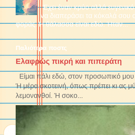
Έχει έναν κρύο αλλά ευγενικό
να διαπεράσει τα κόκαλά σου 
φοράς. Η θάλασσα είναι εδώ. Ήταν...
Παλιότερα ποστς
Ελαφρώς πικρή και πιπεράτη
Είμαι πάλι εδώ, στον προσωπικό μου ν
Ή μέρα σκοτεινή, όπως πρέπει κι ας μ
λεμονανθοί. Ή σοκο...