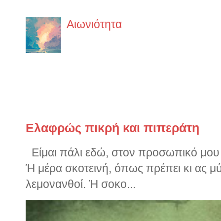
στην ίδια ακριβώς θρησκεία. ...
Αιωνιότητα
Έχει έναν κρύο αλλά ευγενικό
να διαπεράσει τα κόκαλά σου 
φοράς. Η θάλασσα είναι εδώ. Ήταν...
Παλιότερα ποστς
Ελαφρώς πικρή και πιπεράτη
Είμαι πάλι εδώ, στον προσωπικό μου ν
Ή μέρα σκοτεινή, όπως πρέπει κι ας μ
λεμονανθοί. Ή σοκο...