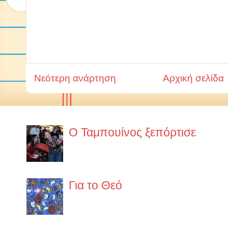
Νεότερη ανάρτηση
Αρχική σελίδα
Ο Ταμπουίνος ξεπόρτισε
https://www.lifo.gr/guide/boo
ypo-exafanisi
Για το Θεό
α.O κάθε άνθρωπος έχει το δικ
δεν έχει σχέση με το θεό του 