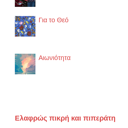
ypo-exafanisi
Για το Θεό
α.O κάθε άνθρωπος έχει το δικ
δεν έχει σχέση με το θεό του 
στην ίδια ακριβώς θρησκεία. ...
Αιωνιότητα
Έχει έναν κρύο αλλά ευγενικό
να διαπεράσει τα κόκαλά σου 
φοράς. Η θάλασσα είναι εδώ. Ήταν...
Παλιότερα ποστς
Ελαφρώς πικρή και πιπεράτη