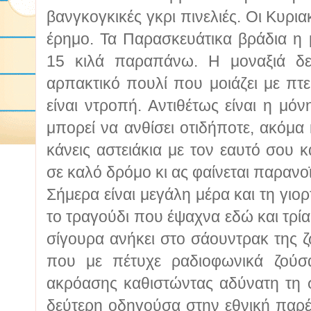
βανγκογκικές γκρι πινελιές. Οι Κυρι
έρημο. Τα Παρασκευάτικα βράδια η μ
15 κιλά παραπάνω. Η μοναξιά δεν
αρπακτικό πουλί που μοιάζει με πτ
είναι ντροπή. Αντιθέτως είναι η μό
μπορεί να ανθίσει οτιδήποτε, ακόμα 
κάνεις αστειάκια με τον εαυτό σου κα
σε καλό δρόμο κι ας φαίνεται παρανοϊ
Σήμερα είναι μεγάλη μέρα και τη γι
το τραγούδι που έψαχνα εδώ και τρί
σίγουρα ανήκει στο σάουντρακ της 
που με πέτυχε ραδιοφωνικά ζούσ
ακρόασης καθιστώντας αδύνατη τη 
δεύτερη οδηγούσα στην εθνική παρέα