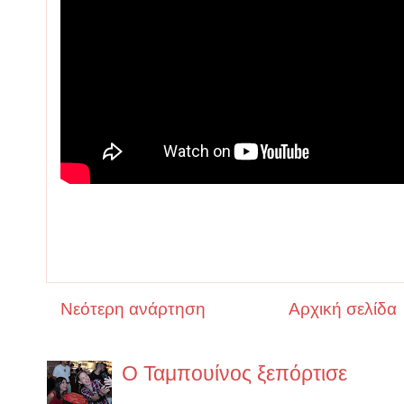
Νεότερη ανάρτηση
Αρχική σελίδα
Ο Ταμπουίνος ξεπόρτισε
https://www.lifo.gr/guide/boo