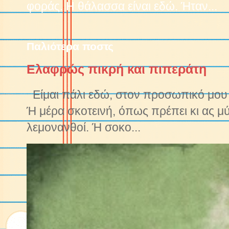
φοράς. Η θάλασσα είναι εδώ. Ήταν...
Παλιότερα ποστς
Ελαφρώς πικρή και πιπεράτη
Είμαι πάλι εδώ, στον προσωπικό μου ν
Ή μέρα σκοτεινή, όπως πρέπει κι ας μ
λεμονανθοί. Ή σοκο...