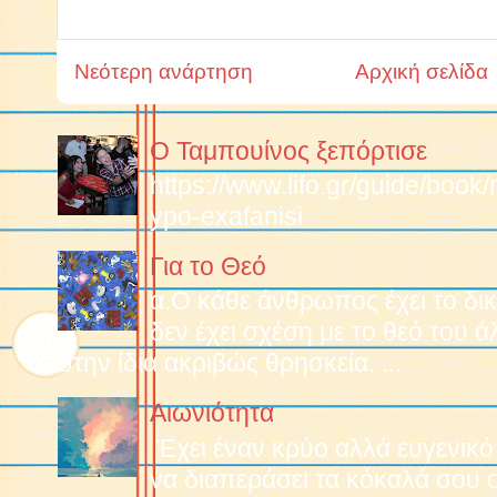
Νεότερη ανάρτηση
Αρχική σελίδα
Ο Ταμπουίνος ξεπόρτισε
https://www.lifo.gr/guide/boo
ypo-exafanisi
Για το Θεό
α.O κάθε άνθρωπος έχει το δικ
δεν έχει σχέση με το θεό του 
στην ίδια ακριβώς θρησκεία. ...
Αιωνιότητα
Έχει έναν κρύο αλλά ευγενικό
να διαπεράσει τα κόκαλά σου 