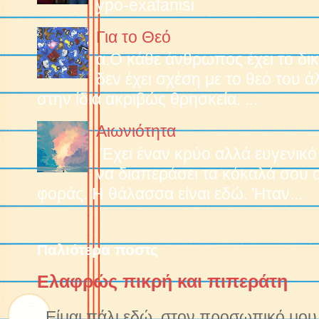
ypo-exafanisi
Για το Θεό
α.O κάθε άνθρωπος έχει το δικ
δεν έχει σχέση με το θεό του 
στην ίδια ακριβώς θρησκεία. ...
Αιωνιότητα
Έχει έναν κρύο αλλά ευγενικό
να διαπεράσει τα κόκαλά σου 
φοράς. Η θάλασσα είναι εδώ. Ήταν...
Παλιότερα ποστς
Ελαφρώς πικρή και πιπεράτη
Είμαι πάλι εδώ, στον προσωπικό μου ν