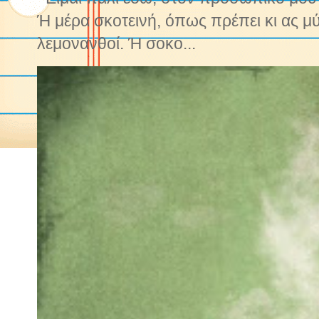
Ή μέρα σκοτεινή, όπως πρέπει κι ας μ
λεμονανθοί. Ή σοκο...